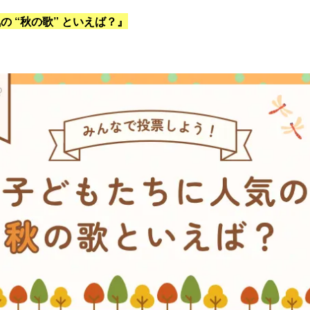
 “秋の歌” といえば？』