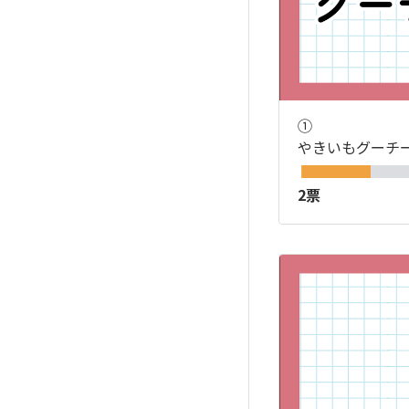
①
やきいもグーチ
2票