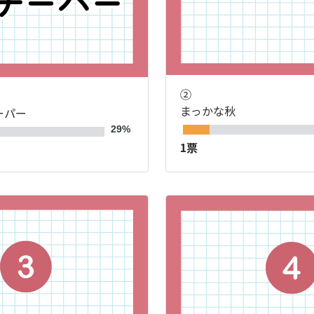
②
まっかな秋
ーパー
29%
1票