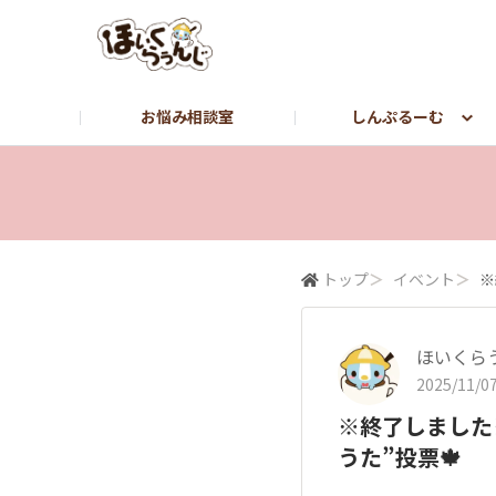
お悩み相談室
しんぷるーむ
しんぷるーむ
つぶやき
転職をお考えの方はこちら【しんぷる保育】
トップ
＞
イベント
＞
※
ほいくら
2025/11/07
※終了しました
うた”投票🍁