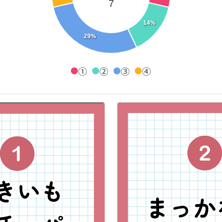
7
14%
29%
①
②
③
④