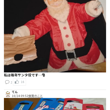
私は毎年サンタ役です…🎅
16
2
てん
10/24 09:52
保育のこと