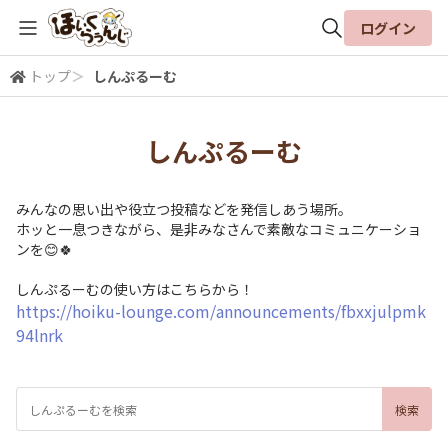
ログイン
トップ
＞
しんぷるーむ
全体検索
しんぷるーむ
検索
みんなの思い出や役立つ投稿などを発信しあう場所。
ホッと一息つきながら、是非みなさんで素敵なコミュニケーショ
ンを😊🍀
しんぷるーむの使い方はこちらから！
https://hoiku-lounge.com/announcements/fbxxjulpmk
94lnrk