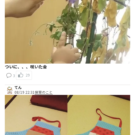
ついに、、、咲いた🌼
29
3
てん
08/19 22:31
保育のこと