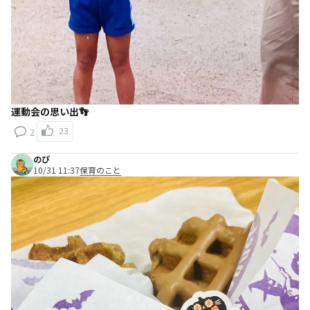
運動会の思い出👣
23
2
のぴ
10/31 11:37
保育のこと