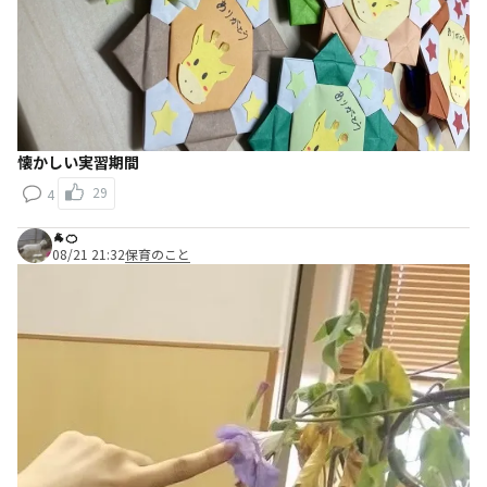
懐かしい実習期間
29
4
🐐🍊
08/21 21:32
保育のこと