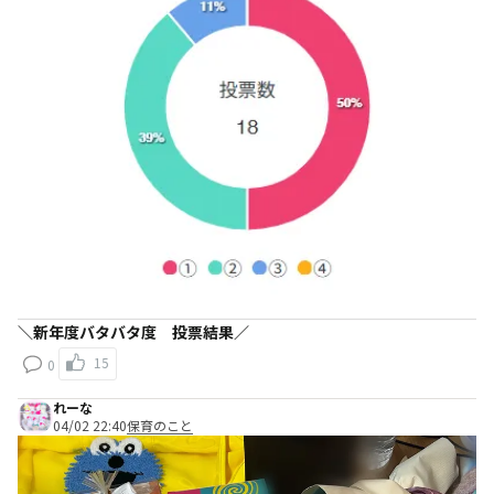
＼新年度バタバタ度 投票結果／
15
0
れーな
04/02 22:40
保育のこと