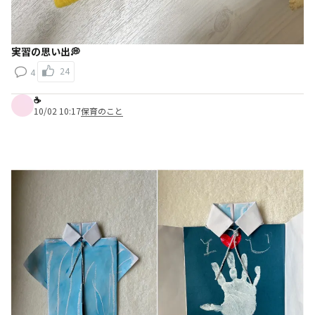
実習の思い出💭
24
4
☕️
10/02 10:17
保育のこと