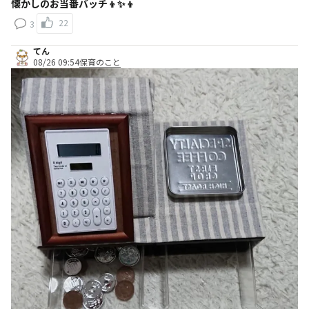
懐かしのお当番バッチ👦✨👦
22
3
てん
08/26 09:54
保育のこと