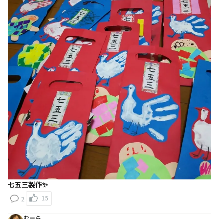
七五三製作✨
15
2
むーら