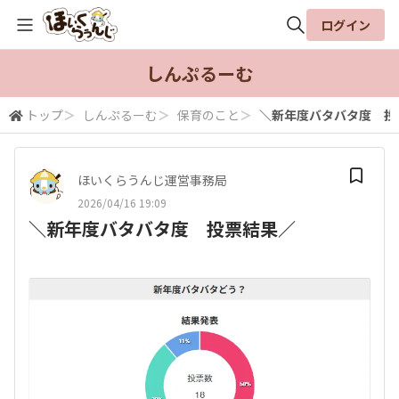
ログイン
全体検索
しんぷるーむ
トップ
＞
しんぷるーむ
＞
保育のこと
＞
＼新年度バタバタ度 投
検索
ほいくらうんじ運営事務局
2026/04/16 19:09
＼新年度バタバタ度 投票結果／