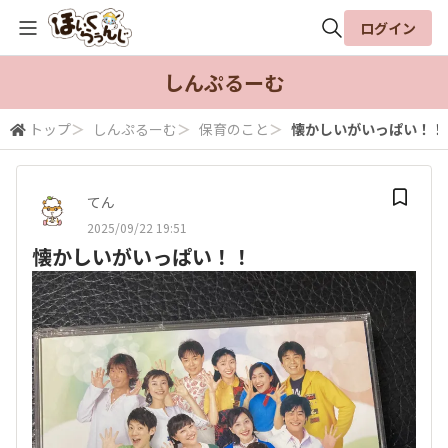
ログイン
全体検索
しんぷるーむ
トップ
＞
しんぷるーむ
＞
保育のこと
＞
懐かしいがいっぱい！！
検索
てん
2025/09/22 19:51
懐かしいがいっぱい！！