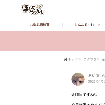
お悩み相談室
しんぷるーむ
しんぷるーむ
つぶやき
転職をお考えの方はこちら【しんぷる保育】
トップ
＞
つぶやき
＞
保
あいあい
2026/04/10
金曜日ですね♡
今日は働き始めて2