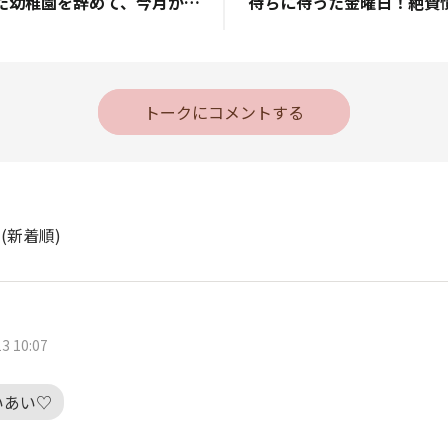
新卒から働いていた幼稚園を辞めて、今月から保育園へ転職しました！乳児担当になり、まだ数日ですが自分は幼児が好きだと気付いて、続けられるか不安です。。
トークにコメントする
ト
(新着順)
3 10:07
いあい♡