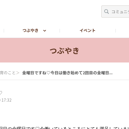
つぶやき
イベント
LINEで転職相談したい方【しんぷる保育公式LINE】
つぶやき
育のこと
＞
金曜日ですね♡今日は働き始めて2回目の金曜日...
♡
 17:32
回目の金曜日です♡今働いているところにとても満足していま