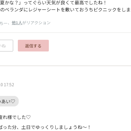
夏かな？」ってぐらい天気が良くて最高でしたね！
のベランダにレジャーシートを敷いておうちピクニックをしま
、
他1人
がリアクション
ちー
いね
返信する
0 17:52
いあい♡
疲れ様でした♡
ばった分、土日でゆっくりしましょうね～！