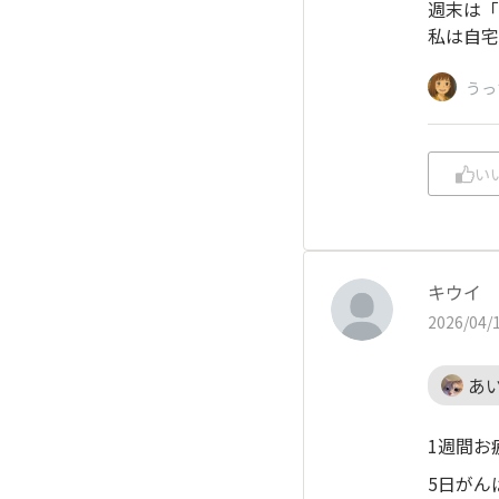
週末は「
私は自宅
うっ
い
キウイ
2026/04/1
あ
1週間お
5日がん