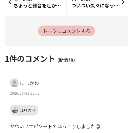
ちょっと弱音を吐かせてください…今週謎の体調不良でずっと熱が下がらず、月曜日からお休みをいただいて今日も出勤ができなさそうです。。忙しい中、1週間も穴を開けてしまって申し訳なさで来週出勤するのが本当に憂鬱です……。でも、子どもたちには早く会いたいなあ🥺
ついつい久々になってしまいました💦みなさん暑い日が続いているのでお互い気をつけながら頑張りましょう😭☀️
トークにコメントする
1
件のコメント
(新着順)
にしかわ
2026/06/22 17:52
ほりまる
かわいいエピソードでほっこりしました😊