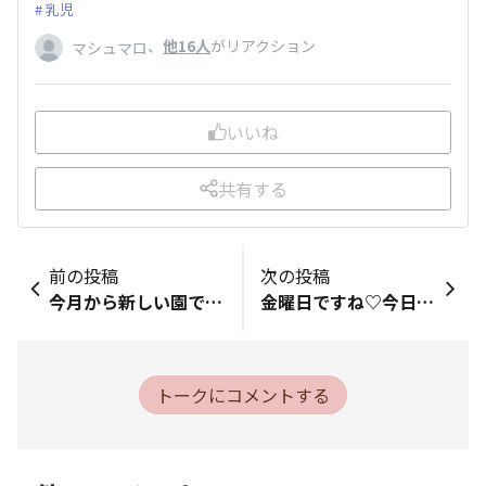
乳児
、
他16人
がリアクション
マシュマロ
いいね
共有する
前の投稿
次の投稿
今月から新しい園で勤務しています！覚えることが多すぎで頭がパンク気味なのととにかく緊張しっぱなしで、帰ってくるとすごく疲れてます😵早く慣れたいです、、！
金曜日ですね♡今日は働き始めて2回目の金曜日です♡今働いているところにとても満足していますがやはり土日が恋しくなりますよねｗ明日はお天気がいいみたいなのでるんるん♪皆さんは明日何をしますか？ わたしはお散歩でも行こうかな～♪♪
トークにコメントする