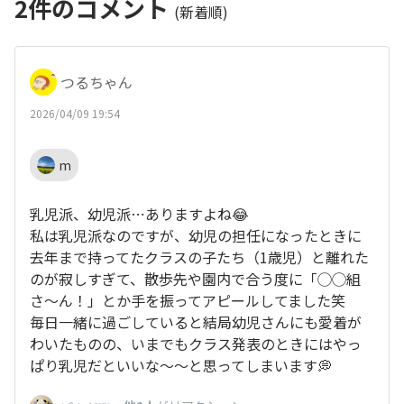
2
件のコメント
(新着順)
つるちゃん
2026/04/09 19:54
m
乳児派、幼児派⋯ありますよね😂
私は乳児派なのですが、幼児の担任になったときに
去年まで持ってたクラスの子たち（1歳児）と離れた
のが寂しすぎて、散歩先や園内で合う度に「◯◯組
さ～ん！」とか手を振ってアピールしてました笑
毎日一緒に過ごしていると結局幼児さんにも愛着が
わいたものの、いまでもクラス発表のときにはやっ
ぱり乳児だといいな～～と思ってしまいます💭