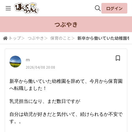
ログイン
全体検索
つぶやき
トップ
＞
つぶやき
＞
保育のこと
＞
新卒から働いていた幼稚園を辞
検索
m
2026/04/08 20:08
新卒から働いていた幼稚園を辞めて、今月から保育園
へ転職しました！
乳児担当になり、まだ数日ですが
自分は幼児が好きだと気付いて、続けられるか不安で
す。。