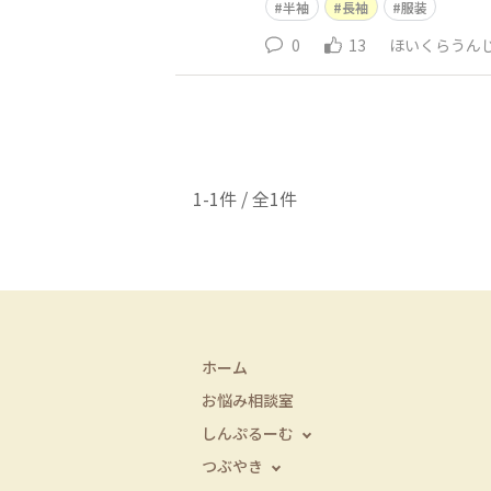
半袖
長袖
服装
0
13
ほいくらうん
1-1件 / 全1件
ホーム
お悩み相談室
しんぷるーむ
つぶやき