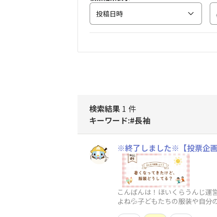
投稿日時
検索結果
1 件
キーワード:#長袖
※終了しました※【投票企画
こんばんは！ほいくらうんじ運営
よね💦子どもたちの服装や自分
＝＝＝📅 開催期間本日 ～ 4/22