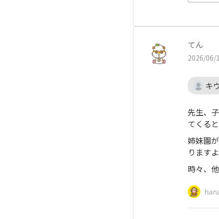
てん
2026/06/1
キ
先生、子
てくると
姉妹園が
りますよ
時々、他
han