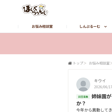
お悩み相談室
しんぷるーむ
しんぷるーむ
つぶやき
転職をお考えの方はこちら【しんぷる保育】
トップ
＞
お悩み相談室
キウイ
2026/06/17
姉妹園が
回答募集
か？
今年から異動して