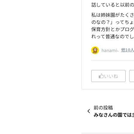
話していると以前
私は姉妹園がたく
のなの？」ってちょ
保育方針とかプロ
れって普通なので
、
他10
hanami
いいね
前の投稿
みなさんの園では