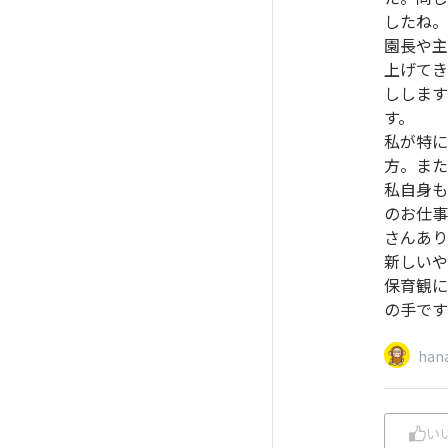
したね。
園長や主
上げてき
しします
す。
私が特に
方。また
私自身も
のお仕事
さんあり
新しいや
保育観に
の手です
han
い